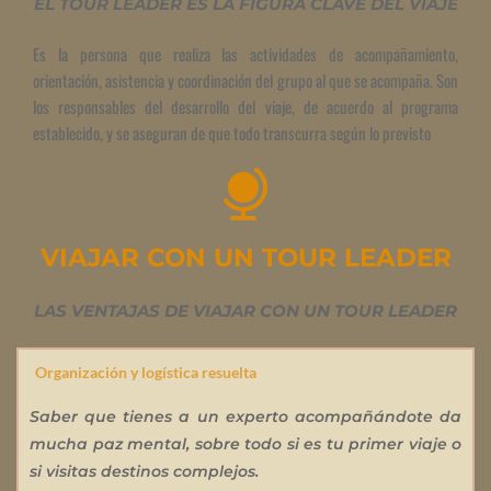
EL TOUR LEADER ES LA FIGURA CLAVE DEL VIAJE
Es la persona que realiza las actividades de acompañamiento, 
orientación, asistencia y coordinación del grupo al que se acompaña. Son 
los responsables del desarrollo del viaje, de acuerdo al programa 
establecido, y se aseguran de que todo transcurra según lo previsto
VIAJAR CON UN TOUR LEADER
LAS VENTAJAS DE VIAJAR CON UN TOUR LEADER
Organización y logística resuelta
Saber que tienes a un experto acompañándote da 
mucha paz mental, sobre todo si es tu primer viaje o 
si visitas destinos complejos.