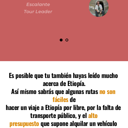
Escalante
Tour Leader
Es posible que tu también hayas leído mucho 
acerca de Etiopía.
Así mismo sabrás que algunas rutas 
no son 
fáciles
 de
hacer un viaje a Etiopía por libre, por la falta de 
transporte público, y el 
alto
presupuesto
 que supone alquilar un vehículo 