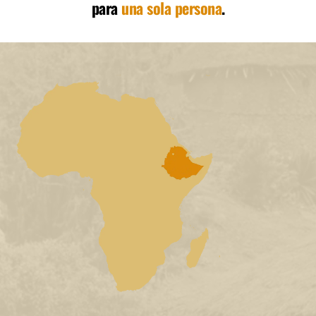
para 
una sola persona
.